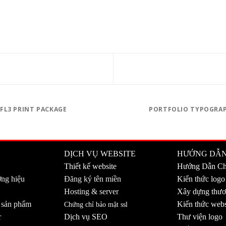
FL3 PRINT PACKAGE
PORTFOLIO TYPOGRA
DỊCH VỤ WEBSITE
HƯỚNG DẪ
Thiết kế website
Hướng Dẫn C
ơng hiệu
Đăng ký tên miền
Kiến thức logo
Hosting & server
Xây dựng thươ
ì sản phẩm
Kiến thức webs
Chứng chỉ bảo mật ssl
r
Dịch vụ SEO
Thư viện logo