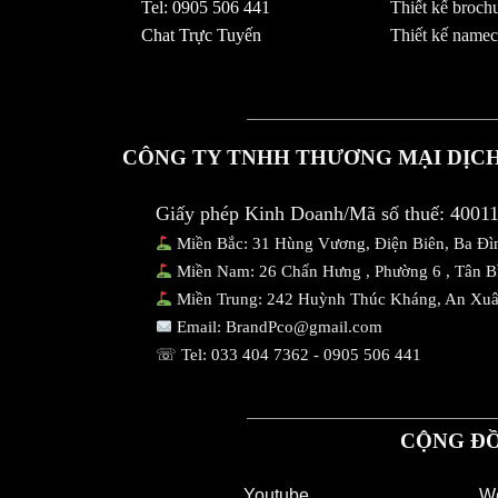
Tel: 0905 506 441
Thiết kế broch
Chat Trực Tuyến
Thiết kế namec
CÔNG TY TNHH THƯƠNG MẠI DỊCH
Giấy phép Kinh Doanh/Mã số thuế: 4001
Miền Bắc: 31 Hùng Vương, Điện Biên, Ba Đì
Miền Nam: 26 Chấn Hưng , Phường 6 , Tân 
Miền Trung: 242 Huỳnh Thúc Kháng, An Xu
Email:
BrandPco@gmail.com
☏ Tel:
033 404 7362
-
0905 506 441
CỘNG ĐỒ
Youtube
We