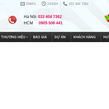
EMAIL
24/24H
033 404 7362
Hà Nội:
033 404 7362
HCM
0905 506 441
:
THƯƠNG HIỆU
BÁO GIÁ
DỰ ÁN
KHÁCH HÀNG
HƯ