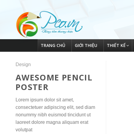
Skip
to
content
TRANG CHỦ
GIỚI THIỆU
THIẾT KẾ
Design
AWESOME PENCIL
POSTER
Lorem ipsum dolor sit amet,
consectetuer adipiscing elit, sed diam
nonummy nibh euismod tincidunt ut
laoreet dolore magna aliquam erat
volutpat