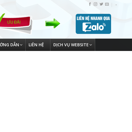
-
ỚNG DẪN
LIÊN HỆ
DỊCH VỤ WEBSITE