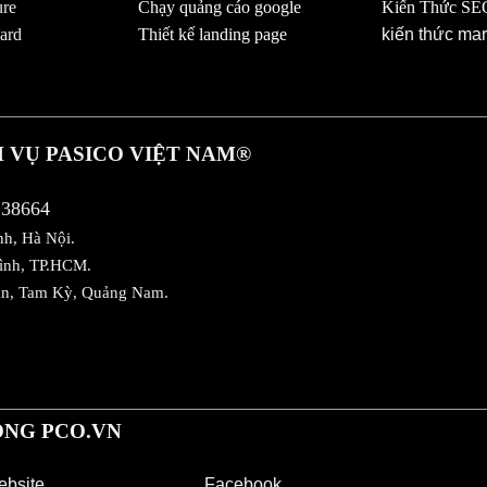
ure
Chạy quảng cáo google
Kiến Thức SE
ard
Thiết kế landing page
kiến thức mar
 VỤ PASICO VIỆT NAM
®
138664
nh, Hà Nội.
Bình, TP.HCM.
ân, Tam Kỳ, Quảng Nam.
NG PCO.VN
bsite
Facebook