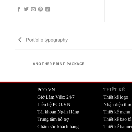
Portfolio typography
ANOTHER PRINT PACKAGE
PCO.VN
THIẾT KẾ
Giờ Làm Việc: 24/7
Thiết kế logo
Liên hệ PCO.VN
Nhận diện thư
Tài khoản Ngân Hàng
Thiết kế menu
Trung tâm hỗ trợ
Thiết kế bao b
Chăm sóc khách hàng
Thiết kế banne