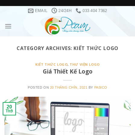
Skip
EMAIL
24/24H
033 404 7362
to
content
CATEGORY ARCHIVES:
KIẾT THỨC LOGO
KIẾT THỨC LOGO
,
THƯ VIỆN LOGO
Giá Thiết Kế Logo
POSTED ON
20 THÁNG CHÍN, 2021
BY
PASICO
20
Th9