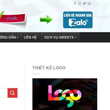
-
ỚNG DẪN
LIÊN HỆ
DỊCH VỤ WEBSITE
THIẾT KẾ LOGO