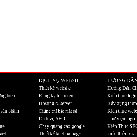
DỊCH VỤ WEBSITE
HƯỚNG DẪ
Thiết kế website
Hướng Dẫn C
ơng hiệu
Đăng ký tên miền
Kiến thức logo
Hosting & server
Xây dựng thươ
ì sản phẩm
Kiến thức webs
Chứng chỉ bảo mật ssl
r
Dịch vụ SEO
Thư viện logo
ure
Chạy quảng cáo google
Kiến Thức SE
ard
Thiết kế landing page
kiến thức mar