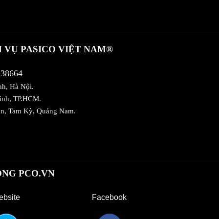
 VỤ PASICO VIỆT NAM
®
138664
nh, Hà Nội.
Bình, TP.HCM.
ân, Tam Kỳ, Quảng Nam.
NG PCO.VN
bsite
Facebook