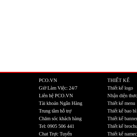
PCO.VN
THIẾT KẾ
Giờ Làm Việc: 24/7
Thiết kế logo
Liên hệ PCO.VN
Nhận diện thư
Tài khoản Ngân Hàng
Thiết kế menu
Trung tâm hỗ trợ
Thiết kế bao b
Chăm sóc khách hàng
Thiết kế banne
Tel: 0905 506 441
Thiết kế broch
Chat Trực Tuyến
Thiết kế namec