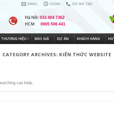
EMAIL
24/24H
033 404 7362
Hà Nội:
033 404 7362
HCM
0905 506 441
:
THƯƠNG HIỆU
BÁO GIÁ
DỰ ÁN
KHÁCH HÀNG
HƯ
CATEGORY ARCHIVES:
KIẾN THỨC WEBSITE
searching can help.