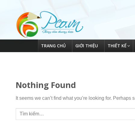
Skip
to
content
TRANG CHỦ
GIỚI THIỆU
THIẾT KẾ
Nothing Found
It seems we can’t find what you’re looking for. Perhaps 