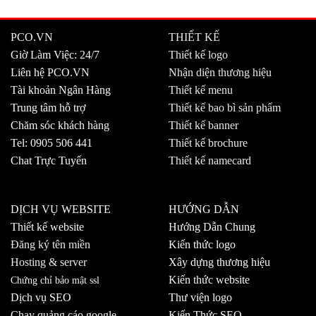
PCO.VN
THIẾT KẾ
Giờ Làm Việc: 24/7
Thiết kế logo
Liên hệ PCO.VN
Nhận diện thương hiệu
Tài khoản Ngân Hàng
Thiết kế menu
Trung tâm hỗ trợ
Thiết kế bao bì sản phẩm
Chăm sóc khách hàng
Thiết kế banner
Tel: 0905 506 441
Thiết kế brochure
Chat Trực Tuyến
Thiết kế namecard
DỊCH VỤ WEBSITE
HƯỚNG DẪN
Thiết kế website
Hướng Dẫn Chung
Đăng ký tên miền
Kiến thức logo
Hosting & server
Xây dựng thương hiệu
Kiến thức website
Chứng chỉ bảo mật ssl
Dịch vụ SEO
Thư viện logo
Chạy quảng cáo google
Kiến Thức SEO