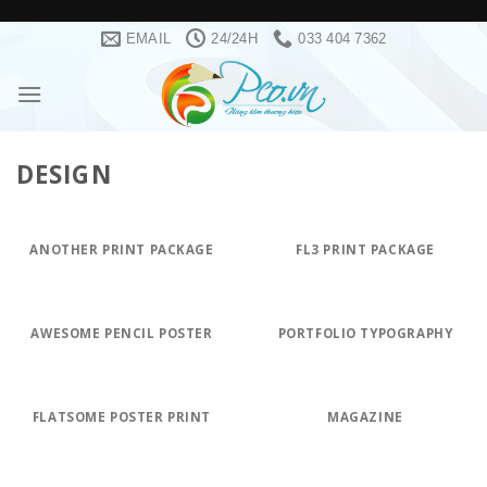
Skip
EMAIL
24/24H
033 404 7362
to
content
DESIGN
ANOTHER PRINT PACKAGE
FL3 PRINT PACKAGE
AWESOME PENCIL POSTER
PORTFOLIO TYPOGRAPHY
FLATSOME POSTER PRINT
MAGAZINE