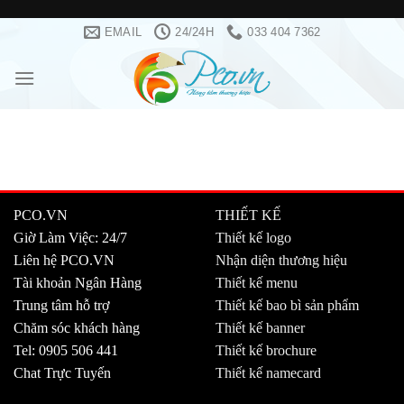
Skip
EMAIL
24/24H
033 404 7362
to
content
PCO.VN
THIẾT KẾ
Giờ Làm Việc: 24/7
Thiết kế logo
Liên hệ PCO.VN
Nhận diện thương hiệu
Tài khoản Ngân Hàng
Thiết kế menu
Trung tâm hỗ trợ
Thiết kế bao bì sản phẩm
Chăm sóc khách hàng
Thiết kế banner
Tel: 0905 506 441
Thiết kế brochure
Chat Trực Tuyến
Thiết kế namecard