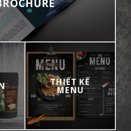
BROCHURE
THIẾT KẾ
ẢN
MENU