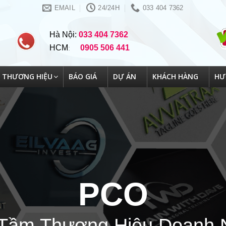
EMAIL
24/24H
033 404 7362
Hà Nội:
033 404 7362
HCM
0905 506 441
:
THƯƠNG HIỆU
BÁO GIÁ
DỰ ÁN
KHÁCH HÀNG
HƯ
PCO
Tầm Thương Hiệu Doanh 