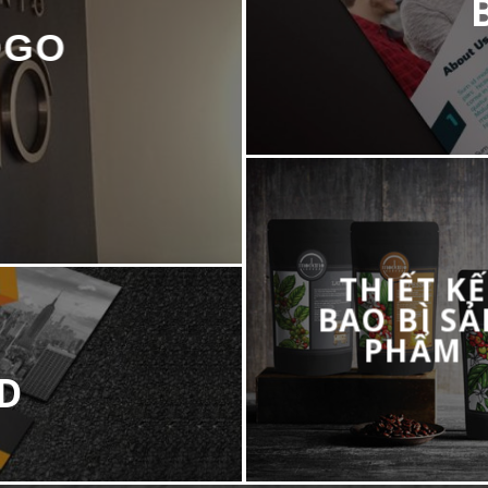
OGO
THIẾT KẾ
BAO BÌ S
PHẨM
D