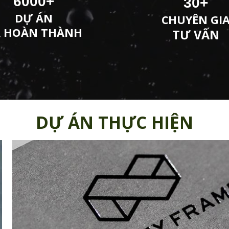
6000
+
30
+
DỰ ÁN
CHUYÊN GI
 HOÀN THÀNH
TƯ VẤN
DỰ ÁN THỰC HIỆN