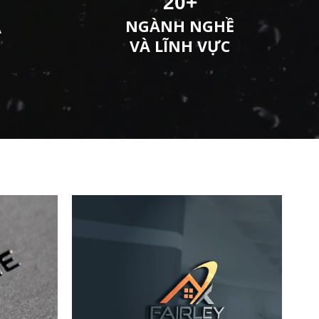
20
+
NGÀNH NGHỀ
A
VÀ LĨNH VỰC