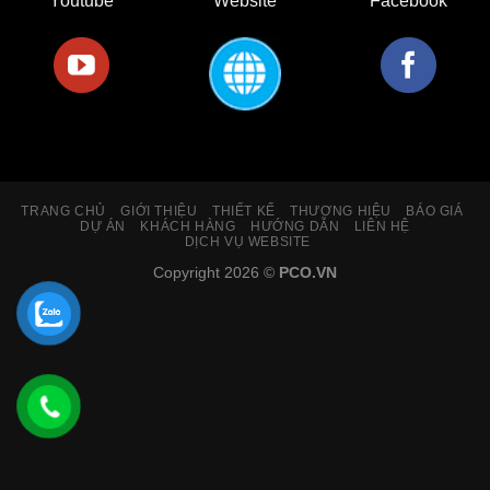
Youtube
Website
Facebook
TRANG CHỦ
GIỚI THIỆU
THIẾT KẾ
THƯƠNG HIỆU
BÁO GIÁ
DỰ ÁN
KHÁCH HÀNG
HƯỚNG DẪN
LIÊN HỆ
DỊCH VỤ WEBSITE
Copyright 2026 ©
PCO.VN