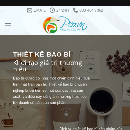
Skip
EMAIL
24/24H
033 404 7362
to
content
THIẾT KẾ BAO BÌ
Khởi tạo giá trị thương
hiệu
Bao bì được coi như một chiến binh hiệu quả
trên mặt trận bán lẻ. Thiết kế bao bì chuyên
nghiệp là ưu tiên số một của các nhà sản
xuất, và điều này cũng ảnh hưởng trực tiếp
tới doanh số bán của sản phẩm.
Dịch vụ thiết kế bao bì sản phẩm của