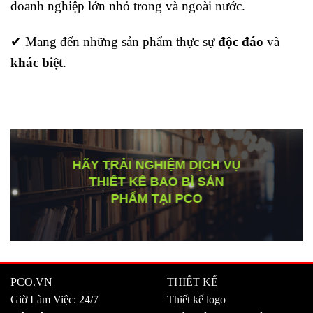
doanh nghiệp lớn nhỏ trong và ngoài nước.
✔ Mang đến những sản phẩm thực sự
độc đáo
và
khác biệt
.
HÃY TRẢI NGHIỆM DỊCH VỤ
THIẾT KẾ BAO BÌ SẢN
PHẨM TẠI
PCO
PCO.VN
THIẾT KẾ
Giờ Làm Việc: 24/7
Thiết kế logo