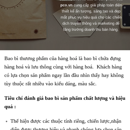
pco.vn
cung cấp giải pháp toàn diện
thiết kế ấn tượng, sáng tạo và đẹp
mắt phục vụ hiệu quả cho các chiến
dịch truyền thông và marketing để
tăng trưởng doanh thu bán hàng.
Bao bì thương phẩm của hàng hoá là bao bì chứa đựng
hàng hoá và lưu thông cùng với hàng hoá. Khách hàng
có lựa chọn sản phẩm ngay lần đầu nhìn thấy hay không
tùy thuộc rất nhiều vào kiểu dáng, màu sắc.
Tiêu chí đánh giá bao bì sản phẩm chất lượng và hiệu
quả :
Thể hiện được các thuộc tính riêng, chiến lược,nhận
diện được thương hiệu và nhanh chóng lựa chọn sản